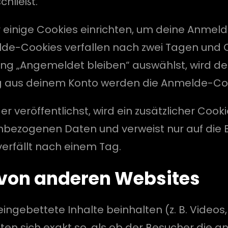
chließt.
 einige Cookies einrichten, um deine Anmel
de-Cookies verfallen nach zwei Tagen und C
dung „Angemeldet bleiben“ auswählst, wird 
g aus deinem Konto werden die Anmelde-Coo
r veröffentlichst, wird ein zusätzlicher Coo
nbezogenen Daten und verweist nur auf die Be
verfällt nach einem Tag.
e von anderen Websites
ngebettete Inhalte beinhalten (z. B. Videos, 
ten sich exakt so, als ob der Besucher die a